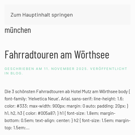
Zum Hauptinhalt springen
Schlagwort:
location für kleine hochzeit
münchen
Fahrradtouren am Wörthsee
GESCHRIEBEN AM
11. NOVEMBER 2025
. VERÖFFENTLICHT
IN
BLOG
.
Die 3 schönsten Fahrradtouren ab Hotel Mutz am Wörthsee body {
font-family: 'Helvetica Neue', Arial, sans-serif; line-height: 1.6;
color: #333; max-width: 900px; margin: 0 auto; padding: 20px; }
h1, h2, h3 { color: #005a87; } h1 { font-size: 1.8em; margin-
bottom: 0.5em; text-align: center; } h2 { font-size: 1.5em; margin-
top: 1.5em;...