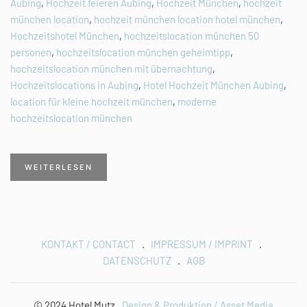
Aubing
,
Hochzeit feieren Aubing
,
Hochzeit München
,
hochzeit
münchen location
,
hochzeit münchen location hotel münchen
,
Hochzeitshotel München
,
hochzeitslocation münchen 50
personen
,
hochzeitslocation münchen geheimtipp
,
hochzeitslocation münchen mit übernachtung
,
Hochzeitslocations in Aubing
,
Hotel Hochzeit München Aubing
,
location für kleine hochzeit münchen
,
moderne
hochzeitslocation münchen
WEITERLESEN
KONTAKT / CONTACT
.
IMPRESSUM / IMPRINT
.
DATENSCHUTZ
.
AGB
© 2024 Hotel Mutz .
Design & Produktion / Asset Media