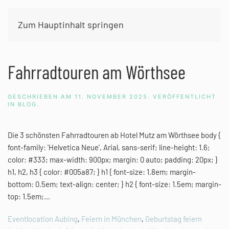
Zum Hauptinhalt springen
Schlagwort:
hochzeit münchen location
Fahrradtouren am Wörthsee
GESCHRIEBEN AM
11. NOVEMBER 2025
. VERÖFFENTLICHT
IN
BLOG
.
Die 3 schönsten Fahrradtouren ab Hotel Mutz am Wörthsee body {
font-family: 'Helvetica Neue', Arial, sans-serif; line-height: 1.6;
color: #333; max-width: 900px; margin: 0 auto; padding: 20px; }
h1, h2, h3 { color: #005a87; } h1 { font-size: 1.8em; margin-
bottom: 0.5em; text-align: center; } h2 { font-size: 1.5em; margin-
top: 1.5em;...
Eventlocation Aubing
,
Feiern in München
,
Geburtstag feiern