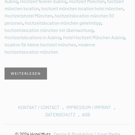
Aubing
,
Hochzeit feieren Aubing
,
Hochzeit München
,
hochzeit
münchen location
,
hochzeit münchen location hotel münchen
,
Hochzeitshotel München
,
hochzeitslocation münchen 50
personen
,
hochzeitslocation münchen geheimtipp
,
hochzeitslocation münchen mit übernachtung
,
Hochzeitslocations in Aubing
,
Hotel Hochzeit München Aubing
,
location für kleine hochzeit münchen
,
moderne
hochzeitslocation münchen
WEITERLESEN
KONTAKT / CONTACT
.
IMPRESSUM / IMPRINT
.
DATENSCHUTZ
.
AGB
© 2024 Hotel Mutz .
Design & Produktion / Asset Media