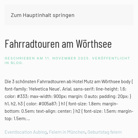
Zum Hauptinhalt springen
Schlagwort:
Hochzeit feieren Aubing
Fahrradtouren am Wörthsee
GESCHRIEBEN AM
11. NOVEMBER 2025
. VERÖFFENTLICHT
IN
BLOG
.
Die 3 schönsten Fahrradtouren ab Hotel Mutz am Wörthsee body {
font-family: 'Helvetica Neue', Arial, sans-serif; line-height: 1.6;
color: #333; max-width: 900px; margin: 0 auto; padding: 20px; }
h1, h2, h3 { color: #005a87; } h1 { font-size: 1.8em; margin-
bottom: 0.5em; text-align: center; } h2 { font-size: 1.5em; margin-
top: 1.5em;...
Eventlocation Aubing
,
Feiern in München
,
Geburtstag feiern