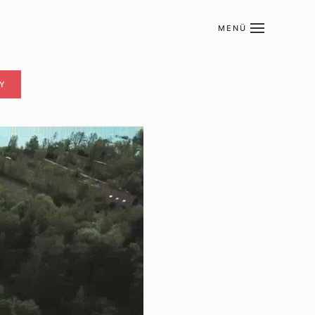
MENÜ
RY