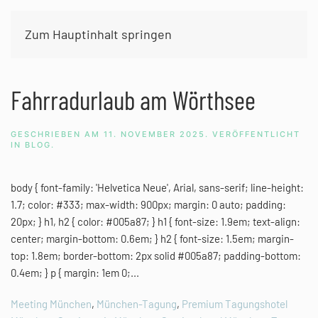
Zum Hauptinhalt springen
Schlagwort:
Seminare in München
Fahrradurlaub am Wörthsee
GESCHRIEBEN AM
11. NOVEMBER 2025
. VERÖFFENTLICHT
IN
BLOG
.
body { font-family: 'Helvetica Neue', Arial, sans-serif; line-height:
1.7; color: #333; max-width: 900px; margin: 0 auto; padding:
20px; } h1, h2 { color: #005a87; } h1 { font-size: 1.9em; text-align:
center; margin-bottom: 0.6em; } h2 { font-size: 1.5em; margin-
top: 1.8em; border-bottom: 2px solid #005a87; padding-bottom:
0.4em; } p { margin: 1em 0;...
Meeting München
,
München-Tagung
,
Premium Tagungshotel