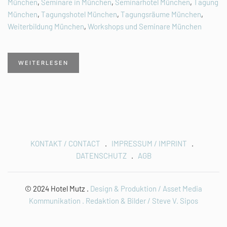
München
,
Seminare in München
,
Seminarhotel München
,
Tagung
München
,
Tagungshotel München
,
Tagungsräume München
,
Weiterbildung München
,
Workshops und Seminare München
WEITERLESEN
KONTAKT / CONTACT
.
IMPRESSUM / IMPRINT
.
DATENSCHUTZ
.
AGB
© 2024 Hotel Mutz .
Design & Produktion / Asset Media
Kommunikation .
Redaktion & Bilder / Steve V. Sipos